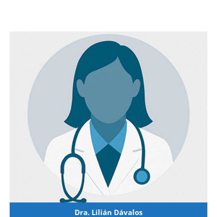
Dra. Lilián Dávalos