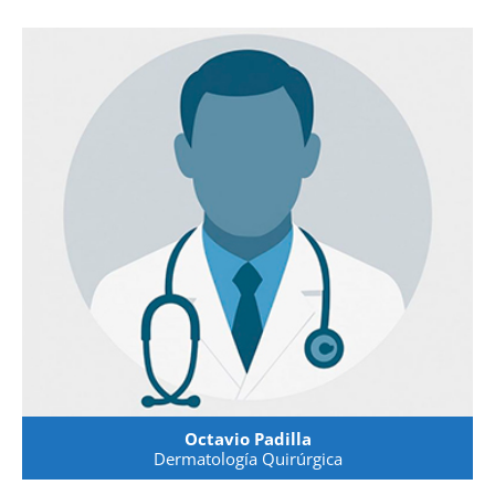
Octavio Padilla
Dermatología Quirúrgica